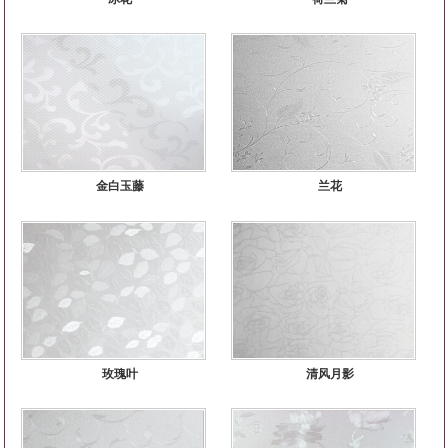
金白玉藤
兰花
玫瑰叶
清风月影