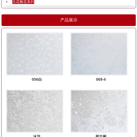
压花雕花系列
产品展示
056白
069-4
冰花
荷兰菊