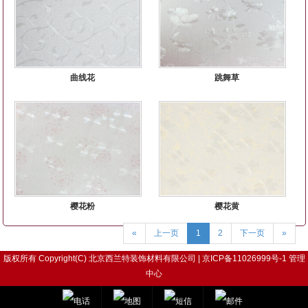
曲线花
跳舞草
樱花粉
樱花黄
«
上一页
1
2
下一页
»
版权所有 Copyright(C) 北京西兰特装饰材料有限公司 | 京ICP备11026999号-1
管理
中心
电话
地图
短信
邮件